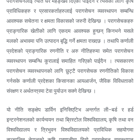
परागसेचनलाई त्यति धेरै महङ्खव दिएको पाइदैन र त्यसका लागि कृषि
प्राविधिकहरु र प्रसारकर्ताहरुलाई परागसेचन व्यवस्थापन सम्बन्धि
आवश्यक सचेतना र क्षमता विकासको जरुरी देखिन्छ । परागसेचकहरु
प्राङ्गारिक खेतीको लागि एकदम आवश्यक हुन्छन् किनभने यसले
मलको अभावमा पनि उत्पादन बृद्धि गर्ने क्षमता राख्दछ । तथापि कर्णाली
प्रदेशको प्राङ्गारिक रणनीति र अरु नीतिहरुमा समेत परागसेचन
व्यवस्थापन सम्बन्धि कुरालाई समाहित गरिएको पाईदैन । त्यसकारण
परागसेचन व्यवस्थापनको लागि छुट्टै परागसेचक रणनीतिको विकास
गर्नसके कर्णाली प्रदेशका किसानका आयआर्जन, जैविक विविधताको
संरक्षण र अर्थतन्त्रमा टेवा पुर्याउन सक्ने देखिन्छ ।
यो नीति सङ्क्षेप डार्विन इनिसिएटिभ अन्तर्गत ली–बर्ड र हर्ड
इन्टरनेशनलको कार्यन्वयन तथा ब्रिस्टोल विश्वविद्यालय, कृषि तथा वन
विश्वविद्यालय र त्रिभुवन विश्वविद्यालयको प्राविधिक सहयोगमा
सञ्चालित नेपालको कृषि प्रणालीमा दिगो परागसेचन व्यवस्थापन