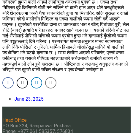
गर्नेगरेको झुमरो बाली अहिले लोपोन्मुख अवस्थमा पुगेको छ । एकल तथा
मिश्रित दुवै किसिमले खेती गर्न सकिने यो बाली हाल आएर थोरै घरधुरीहरूले
थोरै क्षेत्रफलमा जस्तै घैया धानबारीको कुना या भित्तातिर, अलि सुख्खा र रूखो
जमिनमा कोदो बालीसँग मिश्रित वा एकल बालीको रूपमा खेती गर्दै आएको
पाइन्छ । झुमरोको प्रसोधित दाना वा चामलबाट भात र खीर; पिठोबाट पुरी, सेल
रोटि (बाबर) इत्यादि परिकारहरू बनाएर खाने चलन छ । यसको हरियो बोट नल
गाई-भैंसीलाई पोसिलो घाँसको रूपमा प्रयोग हुन्छ भने दानालाई कुँडोको रूपमा
पनि पशुहरूलाई दिने गरिन्छ । परम्परागत मान्यताअनुसार मानव स्वास्थ्यका
लागि निकै पोसिलो र गुनिलो, धार्मिक हिसाबले चोखो/सुद्ध मानिने यो बालीको
उपभोगिता भने घट्दो क्रममा छ । खाद्य शैलीमा आएको परिवर्तन, प्रसोधनमा
कठिनाइ तथा यसको पौष्टिक महत्त्वकाबारे सचेतनाको कमीको कारण यो
महत्त्वपूर्ण बाली लोप हुने खतरामा छ । पौष्टिकता र जलवायु अनुकूलन क्षमताले
भरिपूर्ण यस झुमरो बाली उचित संरक्षण र प्रवर्धनको पर्खाइमा छ
June 23, 2025
Head Office
PO Box 324, Ranipauwa, Pokhara
Phone: +977 061 585357, 576834