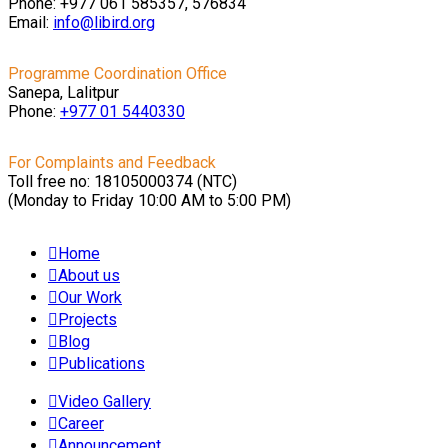
Phone: +977 061 585357, 576834
Email:
info@libird.org
Programme Coordination Office
Sanepa, Lalitpur
Phone:
+977 01
5440330
For Complaints and Feedback
Toll free no: 18105000374 (NTC)
(Monday to Friday 10:00 AM to 5:00 PM)
Home
About us
Our Work
Projects
Blog
Publications
Video Gallery
Career
Announcement