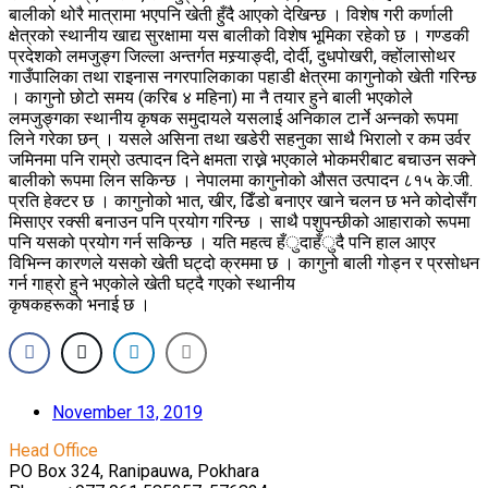
बालीको थोरै मात्रामा भएपनि खेती हुँदै आएको देखिन्छ । विशेष गरी कर्णाली
क्षेत्रको स्थानीय खाद्य सुरक्षामा यस बालीको विशेष भूमिका रहेको छ । गण्डकी
प्रदेशको लमजुङ्ग जिल्ला अन्तर्गत मस्र्याङ्दी, दोर्दी, दुधपोखरी, क्होंलासोथर
गाउँपालिका तथा राइनास नगरपालिकाका पहाडी क्षेत्रमा कागुनोको खेती गरिन्छ
। कागुनो छोटो समय (करिब ४ महिना) मा नै तयार हुने बाली भएकोले
लमजुङ्गका स्थानीय कृषक समुदायले यसलाई अनिकाल टार्ने अन्नको रूपमा
लिने गरेका छन् । यसले असिना तथा खडेरी सहनुका साथै भिरालो र कम उर्वर
जमिनमा पनि राम्रो उत्पादन दिने क्षमता राख्ने भएकाले भोकमरीबाट बचाउन सक्ने
बालीको रूपमा लिन सकिन्छ । नेपालमा कागुनोको औसत उत्पादन ८१५ के.जी.
प्रति हेक्टर छ । कागुनोको भात, खीर, ढिँडो बनाएर खाने चलन छ भने कोदोसँग
मिसाएर रक्सी बनाउन पनि प्रयोग गरिन्छ । साथै पशुपन्छीको आहाराको रूपमा
पनि यसको प्रयोग गर्न सकिन्छ । यति महत्व हँुदाहँुदै पनि हाल आएर
विभिन्न कारणले यसको खेती घट्दो क्रममा छ । कागुनो बाली गोड्न र प्रसोधन
गर्न गाह्रो हुने भएकोले खेती घट्दै गएको स्थानीय
कृषकहरूको भनाई छ ।
November 13, 2019
Head Office
PO Box 324, Ranipauwa, Pokhara