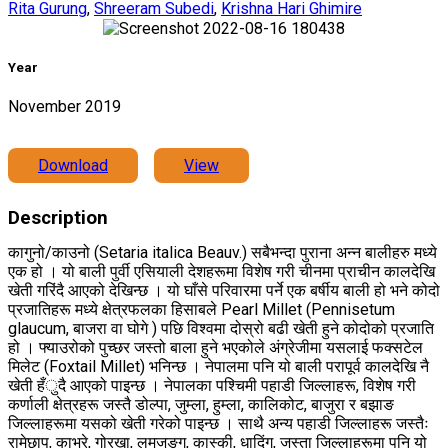
Rita Gurung
,
Shreeram Subedi
,
Krishna Hari Ghimire
Year
November 2019
Download
View
Description
कागुनो/काउनो (Setaria italica Beauv.) सबैभन्दा पुराना अन्न बालीहरु मध्ये
एक हो । यो बाली पुर्वी एसियाली देशहरूमा विशेष गरी चीनमा प्राचीन कालदेखि
खेती गरिंदै आएको देखिन्छ । यो घाँसे परिवारमा पर्ने एक बर्षीय बाली हो भने कोदो
प्रजातिहरू मध्ये क्षेत्रफलका हिसाबले Pearl Millet (Pennisetum
glaucum, बाजरा वा घोगे ) पछि विश्वमा दोस्रो बढी खेती हुने कोदोको प्रजाति
हो । फ्याउरोको पुच्छर जस्तो बाला हुने भएकोले अंग्रेजीमा यसलाई फक्सटेल
मिलेट (Foxtail Millet) भनिन्छ । नेपालमा पनि यो बाली परापूर्व कालदेखि नै
खेती हँुदै आएको पाइन्छ । नेपालका पश्चिमी पहाडी जिल्लाहरू, विशेष गरी
कर्णाली क्षेत्रहरू जस्तै डोल्पा, जुम्ला, हुम्ला, कालिकोट, बाजुरा र बझाङ
जिल्लाहरूमा यसको खेती गरेको पाइन्छ । साथै अन्य पहाडी जिल्लाहरू जस्तैः
रामेछाप, काभ्रे, गोरखा, लमजुङ्ग, कास्की, धादिंग, जस्ता जिल्लाहरूमा पनि यो