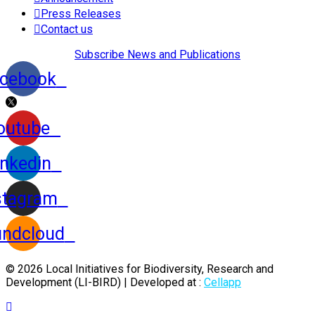
Press Releases
Contact us
Subscribe News and Publications
cebook
outube
inkedin
stagram
ndcloud
© 2026 Local Initiatives for Biodiversity, Research and
Development (LI-BIRD) | Developed at :
Cellapp