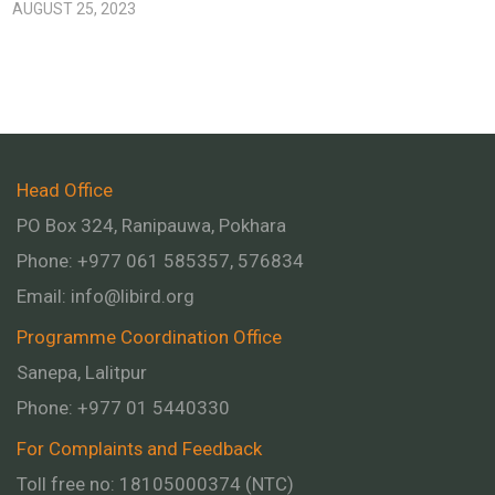
AUGUST 25, 2023
Head Office
PO Box 324, Ranipauwa, Pokhara
Phone: +977 061 585357, 576834
Email:
info@libird.org
Programme Coordination Office
Sanepa, Lalitpur
Phone:
+977 01
5440330
For Complaints and Feedback
Toll free no: 18105000374 (NTC)