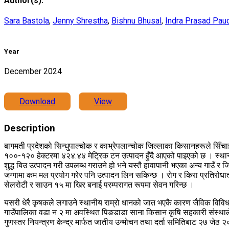
Author(s):
Sara Bastola
,
Jenny Shrestha
,
Bishnu Bhusal
,
Indra Prasad Pau
Year
December 2024
Download
View
Description
बागमती प्रदेशको सिन्धुपाल्चोक र काभ्रेपलान्चोक जिल्लाका किसानहरूले सिँचा
१००-१२० हेक्टरमा ४२४.४४ मेट्रिक टन उत्पादन हुँदै आएको पाइएको छ । स्था
शुद्ध बिउ उत्पादन गरी उपलब्ध गराउने हो भने यस्तै हावापानी भएका अन्य गाउ
जग्गामा कम मल प्रयोग गरेर पनि उत्पादन लिन सकिन्छ । रोग र किरा प्रतिरोधा
सेलरोटी र साउन १५ मा खिर बनाई परम्परागत रूपमा सेवन गरिन्छ ।
यसरी धेरै कृषकले लगाउने स्थानीय राम्रो धानको जात भएकै कारण जैविक विविधत
गाउँपालिका वडा न २ मा अवस्थित पिङडाडा साना किसान कृषि सहकारी संस्थाले
गुणस्तर नियन्त्रण केन्द्र मार्फत जातीय उन्मोचन तथा दर्ता समितिबाट २७ ज