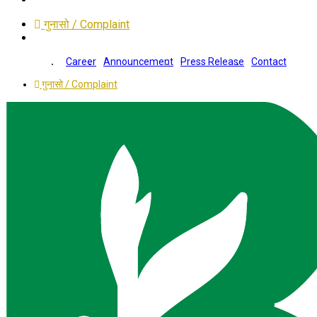
गुनासो / Complaint
Career
Announcement
Press Release
Contact
गुनासो / Complaint