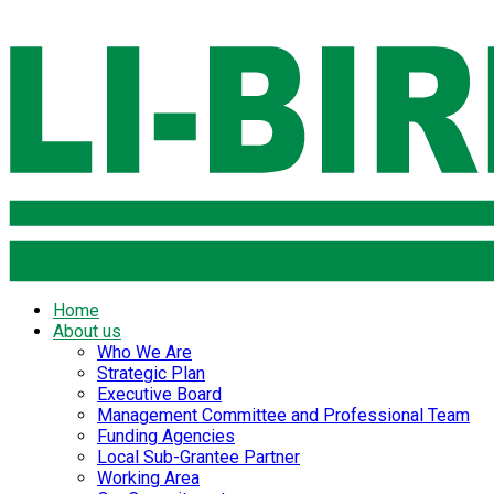
Home
About us
Who We Are
Strategic Plan
Executive Board
Management Committee and Professional Team
Funding Agencies
Local Sub-Grantee Partner
Working Area