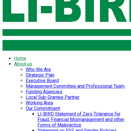
Home
About us
Who We Are
Strategic Plan
Executive Board
Management Committee and Professional Team
Funding Agencies
Local Sub-Grantee Partner
Working Area
Our Commitment
LI-BIRD Statement of Zero Tolerance for
Fraud, Financial Mismanagement and other
Forms of Malpractice
Statement on ESS and Gender Policies