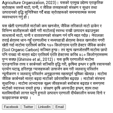
Agriculture Organization, 2023)। यसको प्रमुख उद्देश्य प्राकृतिक
स्रोतहरू जस्तै माटो, पानी, र जैविक तत्त्वहरूको संरक्षण र सुधार तथा
उत्पादनको वृद्धि सुनिश्चित गर्दै बाह्य स्रोतहरूको समन्वयात्मक रूपमा
व्यवस्थापन गर्नु हो।
यस खेती प्रणालीले माटोको कम खनजोत, जैविक तरिकाले माटो ढाकेर र
विभिन्न बालीहरूको खेती गरी माटोलाई स्वस्थ राखी उत्पादन बढाउनुका
साथसाथै माटो, पानी र वातावरणको संरक्षण गर्न पनि मद्दत गर्दछ। नेपालका
तराई क्षेत्रमा धान-गहुँ प्रणालीमा र मध्यपहाडी क्षेत्रमा केवल खनजोत नगरी
खेती गर्दा माटोमा प्रतिवर्ष करिब १४० किलोग्राम प्रति हेक्टर जैविक कार्बन
(Soil Organic Carbon) सञ्चित हुन्छ। तर शून्य खनजोतसँगै माटोमा छापो
पनि राख्दा यो मात्रा बढेर प्रतिवर्ष प्रति हेक्टरमा करिब ४८० किलोग्रामसम्म
पुग्न सक्छ (Ghimire et al., 2012)। यस कृषि प्रणालीले माटोमा
प्राङ्गारिक तत्त्व र कार्बनको सञ्चिति वृद्धि गरी, कृषिमा इन्धन र कृषि रसायनको
प्रयोग घटाइ, हरितगृह ग्यासहरूको उत्सर्जन कम गरी जलवायु परिवर्तन
न्यूनीकरण र जलवायु परिवर्तन अनुकूलनमा महत्वपूर्ण भूमिका खेल्दछ। माटोमा
जैविक कार्बनको मात्रा बढ्दा माटोको उर्वराशक्ति बढ्दछ । माटोको संरचना
सुधारिन्छ। माटोमा लाभदायक सूक्ष्म जीवहरूको बसोबास बढ्दछ र समग्रमा
माटोको स्वास्थ्य राम्रो हुन्छ। संरक्षण कृषि अपनाउँदा इन्धन, श्रम तथा
मलविषादीको लागत घट्ने हुनाले उत्पादन प्रणाली दीर्घकालीन रूपमा दिगो र
फाइदाजनक बन्दछ ।
Facebook
Twitter
LinkedIn
Email