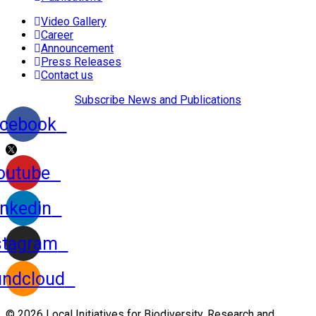
Video Gallery
Career
Announcement
Press Releases
Contact us
Subscribe News and Publications
cebook
outube
inkedin
stagram
ndcloud
© 2026 Local Initiatives for Biodiversity, Research and