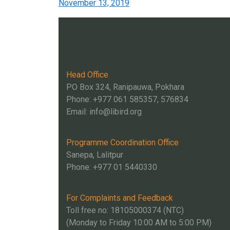
November 13, 2019
Head Office
PO Box 324, Ranipauwa, Pokhara
Phone: +977 061 585357, 576834
Email:
info@libird.org
Programme Coordination Office
Sanepa, Lalitpur
Phone:
+977 01
5440330
For Complaints and Feedback
Toll free no: 18105000374 (NTC)
(Monday to Friday 10:00 AM to 5:00 PM)