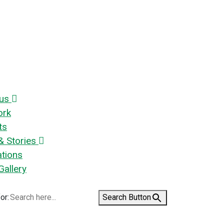
us
ork
ts
 Stories
ations
Gallery
or:
Search Button