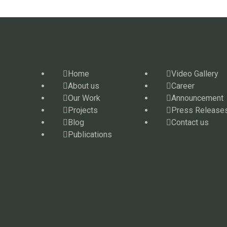
Home
Video Gallery
About us
Career
Our Work
Announcement
Projects
Press Release
Blog
Contact us
Publications