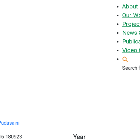
About 
Our W
Projec
News &
Public
Video 
Search f
Pudasaini
Year