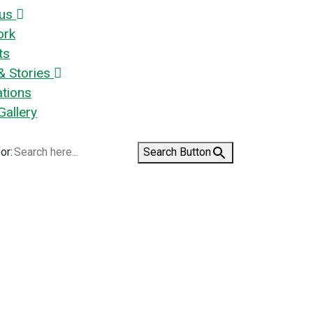
us
ork
ts
 Stories
ations
Gallery
or:
Search Button