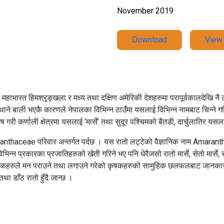
November 2019
Download
View
। महाभारत हिमश्रृङ्खला र मध्य तथा दक्षिण अमेरिकी देशहरुमा परापूर्वकालदेखि नै 
रैथाने बाली भएकै कारणले नेपालका विभिन्न ठाउँमा यसलाई विभिन्न नामबाट चिन्ने 
शेष गरी कर्णाली क्षेत्रमा यसलाई ‘मार्से’ तथा सुदूर पश्चिमको बैतडी, दार्चुलातिर यसलाई
maranthaceae परिवार अन्तर्गत पर्दछ । यस रातो लट्टेको वैज्ञानिक नाम Amarant
विभिन्न प्रकारका प्रजातिहरुको खेती गरिने भए पनि धेरैजसो रातो मार्से, सेतो मार्से, र
 कृषकहरुले मन पराउने तथा लगाउने गरेको कृषकहरुको सामुहिक छलफलबाट जानकारी
ा डाँठ रातो हुँदै जान्छ ।