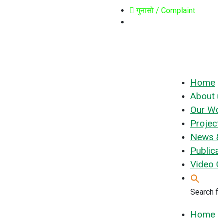
गुनासो / Complaint
Home
About 
Our W
Projec
News &
Public
Video 
Search f
Home