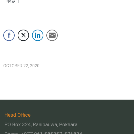
गर्दछ ।
OCTOBER 22, 2020
Head Office
PO Box 324, Ranipauwa, Pokhara
Phone: +977 061 585357, 576834