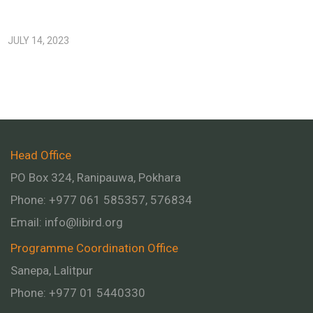
JULY 14, 2023
Head Office
PO Box 324, Ranipauwa, Pokhara
Phone: +977 061 585357, 576834
Email:
info@libird.org
Programme Coordination Office
Sanepa, Lalitpur
Phone:
+977 01
5440330