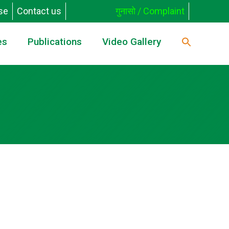
se
Contact us
गुनासो / Complaint
es
Publications
Video Gallery