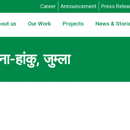
Career
Announcement
Press Relea
out us
Our Work
Projects
News & Stori
-हांकु, जुम्ला