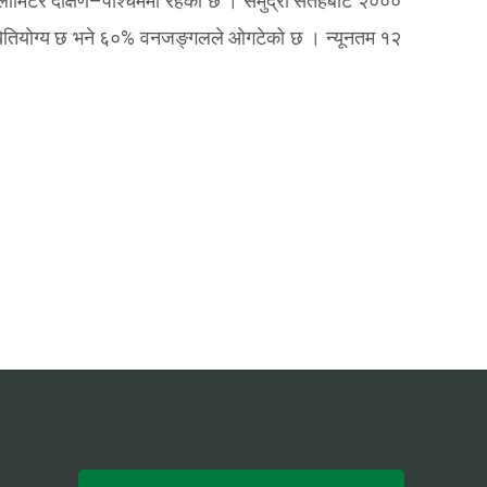
िलोमिटर दक्षिण–पश्चिममा रहेको छ । समुद्री सतहबाट २०००
न खेतियोग्य छ भने ६०% वनजङ्गलले ओगटेको छ । न्यूनतम १२