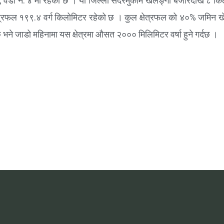
, वडा नं. ४ मा रहेको छ । यो जिल्ला सदरमुकाम खलङ्गा बजारदेखि ८ क
क्षेत्रफल १९९.४ वर्ग किलोमिटर रहेको छ । कुल क्षेत्रफल को ४०% जमि
ने जाडो महिनामा यस क्षेत्रमा औसत २००० मिलिमिटर वर्षा हुने गर्दछ ।