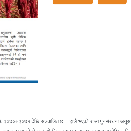
वि.सं. २०७०÷२०७१ देखि सञ्चालित छ । हालै भएको राज्य पुनसंरचना अनुस