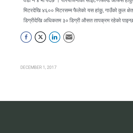
वडा नं ४ मा पर्दछ । परियोजनाको साइट÷फिल्ड अफिस हांकु
मिटरदेखि ४६०० मिटरसम्म फैलेको यस हांकुु, गाउँको कुल 
डिग्रीदेखि अधिकतम ३० डिग्री औसत तापक्रम रहेको पाइन्छ भ
DECEMBER 1, 2017