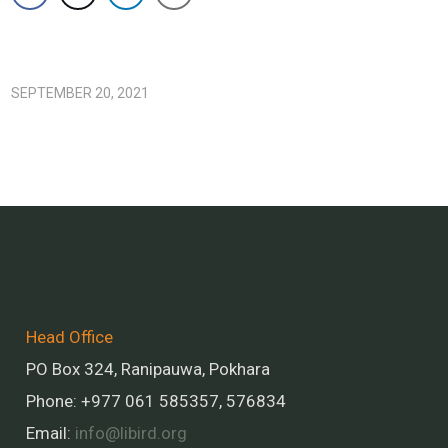
SEPTEMBER 20, 2021
Head Office
PO Box 324, Ranipauwa, Pokhara
Phone: +977 061 585357, 576834
Email:
info@libird.org