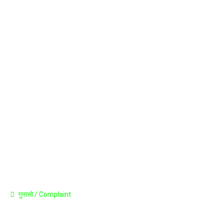
Career
Announcement
Press Release
Contact
गुनासो / Complaint