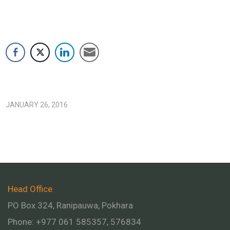
JANUARY 26, 2016
Head Office
PO Box 324, Ranipauwa, Pokhara
Phone: +977 061 585357, 576834