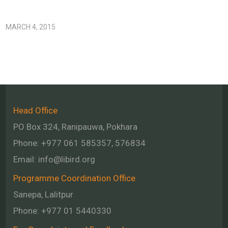
MARCH 4, 2015
Head Office
PO Box 324, Ranipauwa, Pokhara
Phone: +977 061 585357, 576834
Email:
info@libird.org
Programme Coordination Office
Sanepa, Lalitpur
Phone:
+977 01
5440330