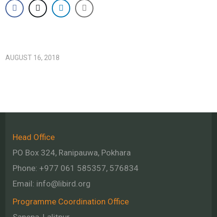
AUGUST 16, 2018
Head Office
PO Box 324, Ranipauwa, Pokhara
Phone: +977 061 585357, 576834
Email:
info@libird.org
Programme Coordination Office
Sanepa, Lalitpur