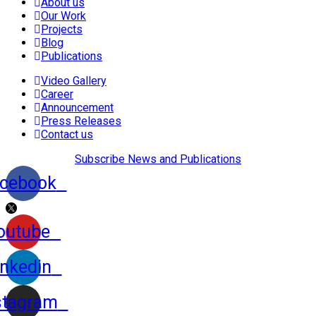
About us
Our Work
Projects
Blog
Publications
Video Gallery
Career
Announcement
Press Releases
Contact us
Subscribe News and Publications
cebook
outube
inkedin
stagram