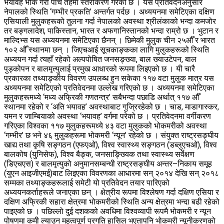
भयावह भोक गरी पाँच तहमा स्तरीकरण गरेको छ । यस प्रतिवेदनअनुसार
नेपालको स्थिति ‘गम्भीर प्रकति’ अन्तर्गत पर्दछ । अध्ययनमा समेटिएका दक्षिण
एसियाली मुलुकहरूको तुलना गर्दा नेपालको अवस्था श्रीलंकाको भन्दा कमजोर
तर बङ्गलादेश, पाकिस्तान, भारत र अफगानिस्तानको भन्दा राम्रो छ । भुटान र
माल्दिभ्स यस अध्ययनमा समेटिएका छैनन् । छिमेकी मुलुक चीन २५औँ र भारत
१०२ औँ स्थानमा छन् । जिएचआई सूचकाङ्कका लागि मुलुकहरूको स्थिति
अध्ययन गर्दा त्यहाँ रहेको अल्पपोषित जनसङ्ख्या, बाल ख्याउटेपन, बाल
पुड्कोपन र बालमृत्युलाई प्रमुख आधारको रूपमा लिइएको छ । यी चारै
प्रकारका तथ्याङ्कीय विवरण उपलब्ध हुन सकेका ११७ वटा मुलुक मात्र यस
अध्ययनमा समेटिएको प्रतिवेदनमा उल्लेख गरिएको छ । अध्ययनमा समेटिएका
मुलुकहरूमध्ये ‘मध्य अफ्रिकी गणतन्त्र’ सबैभन्दा पछाडि अर्थात् ११७ औँ
स्थानमा रहेको र ‘अति भयावह’ अवस्थाबाट गुज्रिरहेको छ । चाड, माडागास्कर,
यमन र जाम्बियाको अवस्था ‘भयावह’ वर्गमा परेको छ । प्रतिवेदनमा वर्गीकरण
गरिएका विश्वका ११७ मुलुकहरूमध्ये ४३ वटा मुलुकको भोकमरीको अवस्था
‘गम्भीर’ छ भने ४६ मुलुकहरूमा भोकमरी ‘न्यून’ रहेको छ । संयुक्त राष्ट्रसङ्घीय
खाद्य तथा कृषि सङ्गठन (एफएओ), विश्व स्वास्थ्य सङ्गठन (डब्लुएचओ), विश्व
बालकोष (युनिसेफ), विश्व बैङ्क, जनसाङ्ख्यिक तथा स्वास्थ्य सर्वेक्षण
(डिएचएस) र बालमृत्युको अनुमानसम्बन्धी राष्ट्रसङ्घीय अन्तर–निकाय समूह
(युएन आइजीएमई)बाट लिइएका विवरणका आधारमा सन् २०१४ देखि सन् २०१८
सम्मका तथ्याङ्कहरूलाई समेटी यो प्रतिवेदन तयार पारिएको
अध्ययनकर्ताहरूले जनाएका छन् । क्षेत्रीय रूपमा विश्लेषण गर्दा दक्षिण एसिया र
दक्षिण अफ्रिकी सहारा क्षेत्रमा भोकमरीको स्थिति अन्य क्षेत्रमा भन्दा बढी रहेको
पाइएको छ । पछिल्लो दुई दशकको अवधिमा विश्वव्यापी रूपमै भोकमरी र न्यून
पोषणमा कमी ल्याउन महत्वपूर्ण प्रगति हासिल भएतापनि भोकमरी न्यूनीकरणको