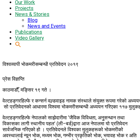
Our Work
Projects
News & Stories
Blog
News and Events
Publications
Video Gallery
विश्वव्यापी भोकमरीसम्बन्धी प्रतिवेदन २०१९
प्रेस
विज्ञप्ति
काठमाडौँ,
मङ्सिर
१९
गते
।
वेल्टहङ्गरहिल्फे
र
कन्सर्न
वल्र्डवाइड
नामक
संस्थाले
संयुक्त
रूपमा
गरेको
अध्यय
सो
प्रतिवेदनको
आधारमा
विश्वमा
भोकमरीसम्बन्धी
अध्ययन
गरिएका
११७
मुलुकह
वेल्टहङ्गरहिल्फे नेपालको साझेदारीमा ‘जैविक विविधता, अनुुसन्धान तथा
विकासका लागी स्थानीय पहल’ (ली–बर्ड)द्वारा आज नेपालमा यो प्रतिवेदन
सार्वजनिक गरिएको हो । प्रतिवेदनले विश्वका मुलुकहरूको भोकमरीको
अवस्थालाई न्यून भोक, मध्यम भोक, गम्भीर प्रकृतिको भोक, भयावह भोक र अति