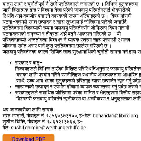
यात्रा लामो र चुनौतीपूर्ण नै रहने प्रतिवेदनले जनाएको छ । विभिन्न मुलुकहरूमा
जारी हिंसात्मक द्वन्द्व र विश्वमा देखा परेको जलवायु परिवर्तनलाई भोकमरीको
स्थिति अझै कमजोर बनाउने कारकको रूपमा औँल्याइएको छ । विषम मौसमी
घटना–क्रमले खाद्य उत्पादन र खाद्य सुरक्षालाई जोखिममा पारेको जनाउँदै
प्रतिवेदनमा विश्वव्यापी रूपमा जलवायु परिवर्तनसँग जोडिएका विषम मौसमी
घटनाक्रमको सङ्ख्या र तीव्रता अझै बढ्ने आकलन गरिएको छ । यी
परिवर्तनहरूले अन्ततोगत्वा विश्वभर नै व्यापक स्तरमा खाद्य प्रणाली र मानव
जीवनमा समेत असर पार्ने कुरा प्रतिवेदनमा उल्लेख गरिएको छ ।
जलवायु परिवर्तनका कारण सिर्जित खाद्य सुरक्षामाथिको चुनौती सामना गर्न हाल 
सरकार र दातृ–
निकायहरूले विभिन्न ठाउँको विशिष्ट परिस्थितिअनुसार जलवायु परिवर्तनसँग
यसका लागि प्रयोग गरिने रणनीतिहरू स्थानीय आवश्यकतामा आधारित हुनु पर
साथै, उच्च आय भएका मुलुकहरूले हरितगृह ग्यास उत्सर्जन न्यून गर्नु पर्द
खाद्यान्नको उत्पादन र उपभोग ढाँचामा व्यापक रूपान्तरण गर्नु पर्दछ ज
सरकारहरूले सर्वाधिक जोखिममा परेका मानिस र क्षेत्रहरूमा वित्तीय सहा
विशेषगरी जलवायु परिवर्तन न्यूनीकरण वा अल्पीकरण र अनुकूलनका लागि व
थप जानकारीका लागि सम्पर्क :
भरत भण्डारी, मोबाइल नं. ९८५६०३७३१००, इ–मेल: bbhandari@libird.org
सुशील घिमिरे, मोबाइल नंं. ९८६१२९३४६४, इ–
मेल: sushil.ghimire@welthungerhilfe.de
Download PDF